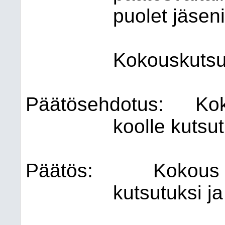
puolet jäseni
Kokouskutsu 
Päätösehdotus:
Kok
koolle kutsut
Päätös:
Kokous to
kutsutuksi ja