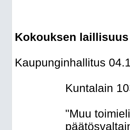
Kokouksen laillisuus
Kaupunginhallitus
04.
Kuntalain 1
"Muu toimiel
päätösvalta