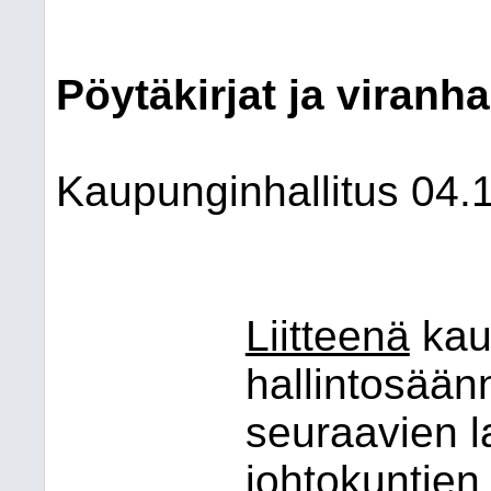
Pöytäkirjat ja viranha
Kaupunginhallitus
04.
Liitteenä
kaup
hallintosäänn
seuraa
vien 
johtokuntien