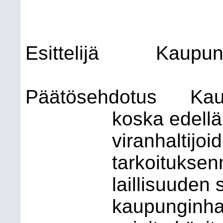
Esittelijä
Kaupung
Päätösehdotus
Kau
koska edellä
viranhaltijoi
tarkoituksen
laillisuuden
kaupunginhall