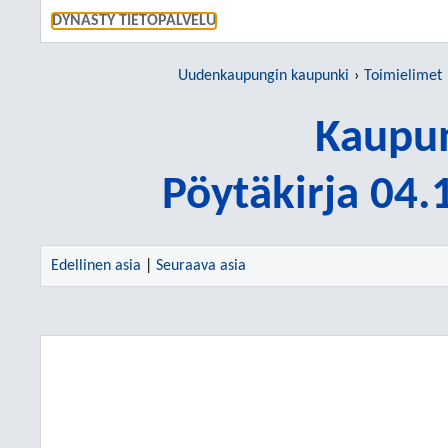
SIIRRY S
DYNASTY TIETOPALVELU
Uudenkaupungin kaupunki
Toimielimet
Kaupun
Pöytäkirja 04
Edellinen asia
|
Seuraava asia