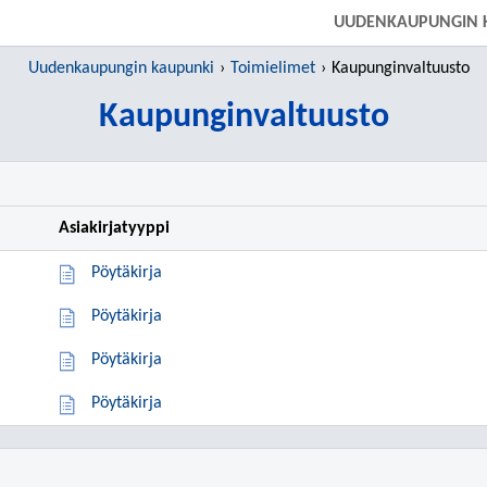
SIIRRY SUORAAN PÄÄSISÄLTÖÖN
UUDENKAUPUNGIN 
Uudenkaupungin kaupunki
Toimielimet
Kaupunginvaltuusto
Kaupunginvaltuusto
Asiakirjatyyppi
Pöytäkirja
Pöytäkirja
Pöytäkirja
Pöytäkirja